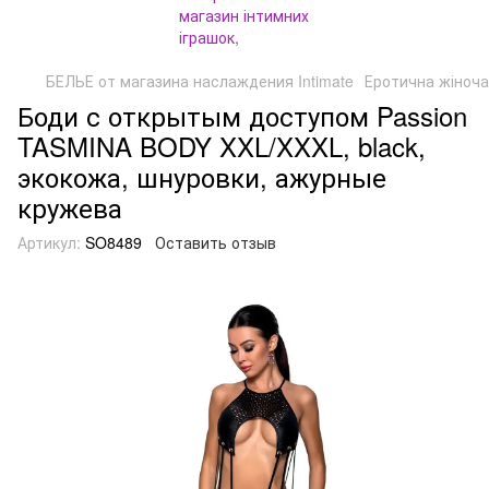
БЕЛЬЕ от магазина наслаждения Intimate
Еротична жіноча
Боди с открытым доступом Passion
TASMINA BODY XXL/XXXL, black,
экокожа, шнуровки, ажурные
кружева
Артикул:
SO8489
Оставить отзыв