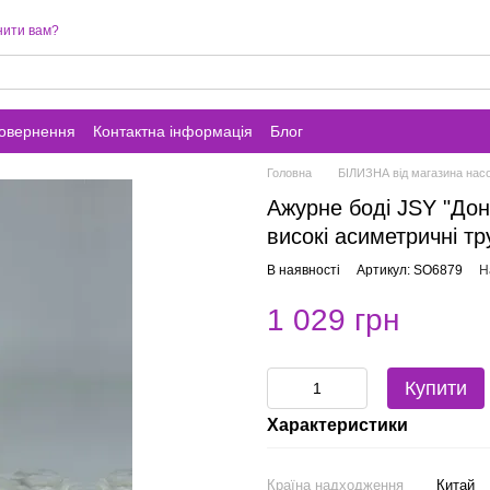
нити вам?
повернення
Контактна інформація
Блог
Головна
БІЛИЗНА від магазина насо
Ажурне боді JSY "Донн
високі асиметричні тр
В наявності
Артикул: SO6879
Н
1 029 грн
Купити
Характеристики
Країна надходження
Китай