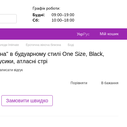
Графік роботи:
Будні:
09:00–19:00
Сб:
10:00–18:00
Мій кошик
Укр
Рус
лоди Intimate
Еротична жіноча білизна
Боді
а" в будуарному стилі One Size, Black,
усики, атласні стрі
аписати відгук
Порівняти
В бажання
Замовити швидко