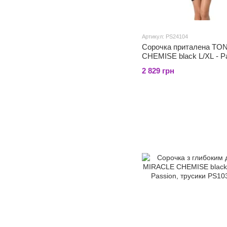
Артикул: PS24104
Сорочка приталена TO
CHEMISE black L/XL - P
Exclusive, трусики
2 829 грн