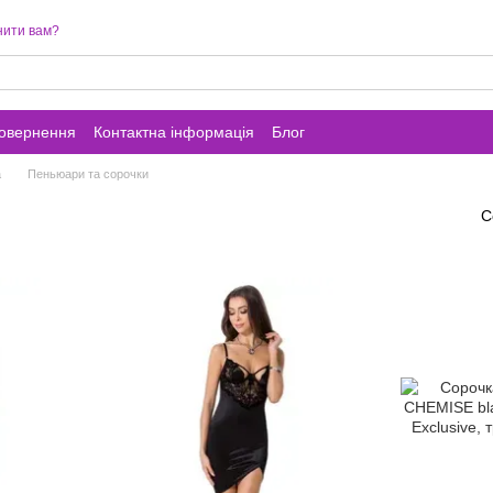
нити вам?
повернення
Контактна інформація
Блог
а
Пеньюари та сорочки
С