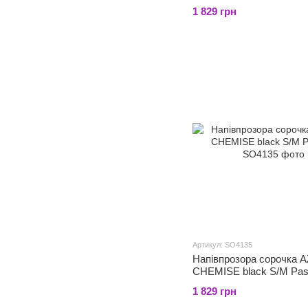
Passion, трусики
1 829 грн
Артикул: SO4135
Напівпрозора сорочка 
CHEMISE black S/M Pas
1 829 грн