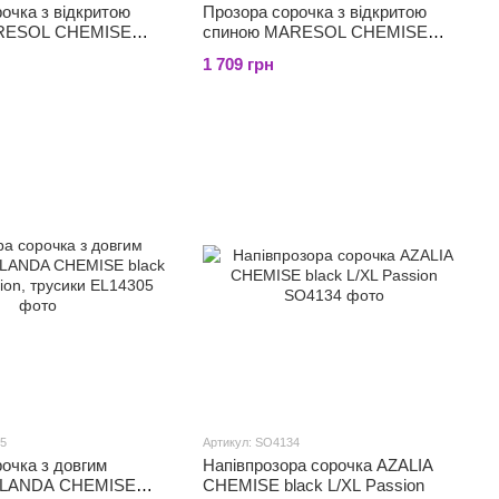
очка з відкритою
Прозора сорочка з відкритою
RESOL CHEMISE
спиною MARESOL CHEMISE
 Passion, трусики
black S/M - Passion, трусики
1 709 грн
05
Артикул: SO4134
очка з довгим
Напівпрозора сорочка AZALIA
OLANDA CHEMISE
CHEMISE black L/XL Passion