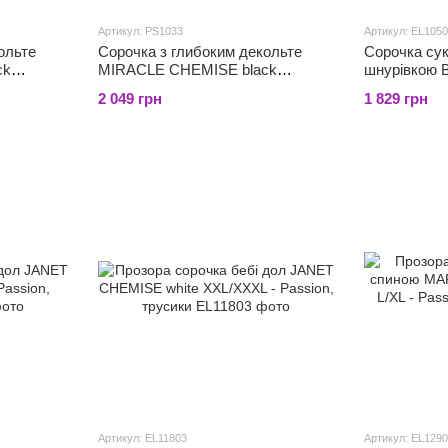
Артикул: PS1033
Артикул: EL105
ольте
Сорочка з глибоким декольте
Сорочка сук
ck
MIRACLE CHEMISE black
шнурівкою
ики
4XL/5XL - Passion, трусики
black L/XL -
2 049 грн
1 829 грн
Артикул: EL11803
Артикул: EL129