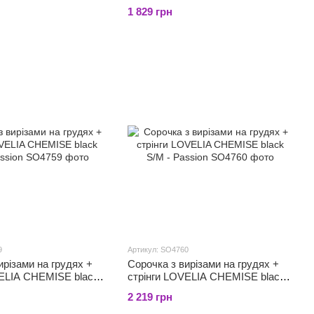
Passion, трусики
1 829 грн
9
Артикул: SO4760
ирізами на грудях +
Сорочка з вирізами на грудях +
VELIA CHEMISE black
стрінги LOVELIA CHEMISE black
on
S/M - Passion
2 219 грн