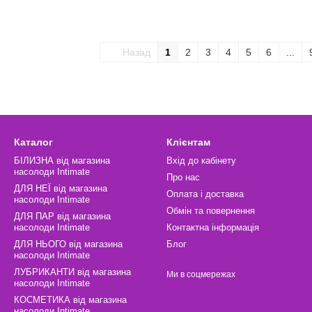
Назад
1
2
3
4
5
6
...
Каталог
Клієнтам
БІЛИЗНА від магазина
Вхід до кабінету
насолоди Intimate
Про нас
ДЛЯ НЕЇ від магазина
Оплата і доставка
насолоди Intimate
Обмін та повернення
ДЛЯ ПАР від магазина
насолоди Intimate
Контактна інформація
ДЛЯ НЬОГО від магазина
Блог
насолоди Intimate
ЛУБРИКАНТИ від магазина
Ми в соцмережах
насолоди Intimate
КОСМЕТИКА від магазина
насолоди Intimate