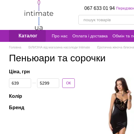
Перейти к основному контенту
067 633 01 94
Передзво
Каталог
Про нас
Оплата і доставка
Обмін та 
Головна
БІЛИЗНА від магазина насолоди Intimate
Еротична жіноча білизн
Пеньюари та сорочки
Ціна, грн
Від Ціна, грн
До Ціна, грн
ОК
Колір
Бренд