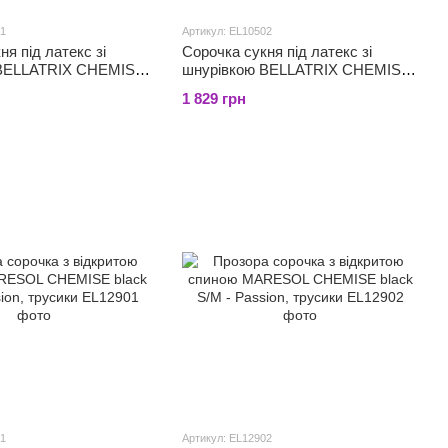
01
Артикул: EL10502
ня під латекс зі
Сорочка сукня під латекс зі
 BELLATRIX CHEMISE
шнурівкою BELLATRIX CHEMISE
 Passion, трусики
black S/M - Passion, трусики
1 829 грн
01
Артикул: EL12902