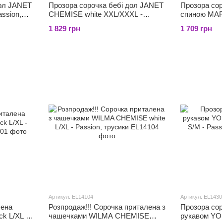
дол JANET
Прозора сорочка бебі дол JANET
Прозора сор
ssion,
CHEMISE white XXL/XXXL -
спиною MA
Passion, трусики
black L/XL -
1 829 грн
1 709 грн
Артикул: EL14104
Артикул: EL143
лена
Розпродаж!!! Сорочка приталена з
Прозора сор
k L/XL -
чашечками WILMA CHEMISE
рукавом Y