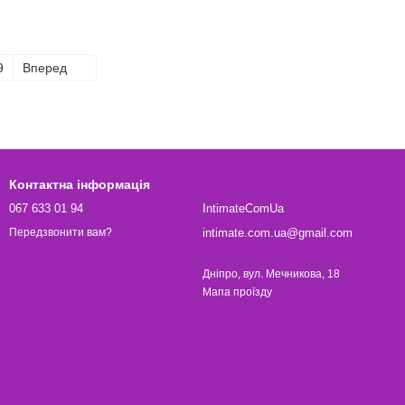
9
Вперед
Контактна інформація
067 633 01 94
IntimateComUa
intimate.com.ua@gmail.com
Передзвонити вам?
Дніпро, вул. Мечникова, 18
Мапа проїзду