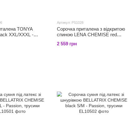
06
Артикул: PS1028
италена TONYA
Сорочка приталена з відкритою
ack XXL/XXXL -
спиною LENA CHEMISE red
lusive, трусики
4XL/5XL - Passion, трусики
2 559 грн