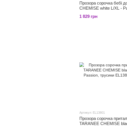
Прозора сорочка бебі 
CHEMISE white L/XL - Pa
трусики
1 829 грн
Артикул: EL13801
Прозора сорочка прита
TARANEE CHEMISE blac