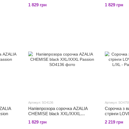
white L/XL - Passion, трусики
black S/M - 
1 829 грн
1 829 грн
Артикул: SO4136
Артикул: SO475
AZALIA
Напівпрозора сорочка AZALIA
Сорочка з в
sion
CHEMISE black XXL/XXXL
стрінги LO
Passion
L/XL - Passi
1 829 грн
2 219 грн