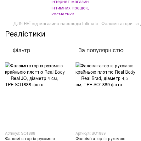
ДЛЯ НЕЇ від магазина насолоди Intimate
Фалоімітатори та
Реалістики
Фільтр
За популярністю
Артикул: SO1888
Артикул: SO1889
Фалоімітатор із рухомою
Фалоімітатор із рухомою