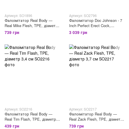
Артикул: SO1896
Артикул: SO2796
Фалоімітатор Real Body —
Фалоімітатор Doc Johnson - 7
Real Mike Flesh, TPE, діаметр
Inch Perfect Erect Cock,
3,8 см
діаметр 3,8см, велика
739 грн
3 039 грн
голівка, Vac-U-Lock
Артикул: SO2216
Артикул: SO2217
Фалоімітатор Real Body —
Фалоімітатор Real Body —
Real Tim Flash, TPE, діаметр
Real Zack Flesh, TPE, діаметр
3,4 см
3,7 см
439 грн
739 грн