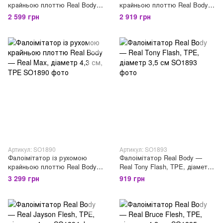
крайньою плоттю Real Body
крайньою плоттю Real Body
— Real JO, діаметр 4 см, TPE
— Real Brad, діаметр 4,5 см,
2 599 грн
2 919 грн
TPE
Артикул: SO1890
Артикул: SO1893
Фалоімітатор із рухомою
Фалоімітатор Real Body —
крайньою плоттю Real Body
Real Tony Flash, TPE, діаметр
— Real Max, діаметр 4,3 см,
3,5 см
3 299 грн
919 грн
TPE