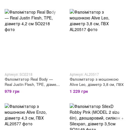
Артикул: SO2218
Артикул: AL20517
Фалоімітатор Real Body —
Фалоімітатор з мошонкою
Real Justin Flesh, TPE, діаметр
Alive Leo, діаметр 3,8 см, ПВХ
4,2 см
979 грн
1 229 грн