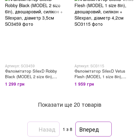
Артикул: SO3459
Артикул: SO3115
Фалоімітатор SilexD Robby
Фалоімітатор SilexD Vetus
Black (MODEL 2 size 6in),
Flesh (MODEL 1 size 8in),
двошаровий, силікон +
двошаровий, силікон +
1 299 грн
1 959 грн
Silexpan, діаметр 3,5см
Silexpan, діаметр 4,2см
Показати ще 20 товарів
Назад
Вперед
1
з 8