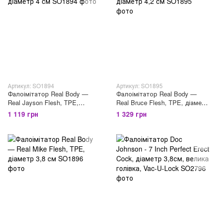
Артикул: SO1894
Артикул: SO1895
Фалоімітатор Real Body —
Фалоімітатор Real Body —
Real Jayson Flesh, TPE,
Real Bruce Flesh, TPE, діаметр
діаметр 4 см
4,2 см
1 119 грн
1 329 грн