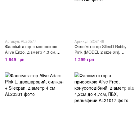
Артикул: AL20577
Артикул: SO3149
Фалоімітатор з мошонкою
Фалоімітатор SilexD Robby
Alive Enzo, діаметр 4,3 см,
Pink (MODEL 2 size 6in),
ПВХ
двошаровий, силікон +
1 649 грн
1 299 грн
Silexpan, діаметр 3,5см