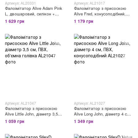
Артикул: AL20331
Артикул: AL21017
Фалоімітатор Alive Adam Pink
Фалоімітатор з присоскою
L, двошаровий, силікон +
Alive Fred, конусоподібний,
Silexpan, діаметр 4 см
діаметр від 4,2см до 4,7см,
1 629 грн
1 179 грн
ПВХ, рельєфний
Артикул: AL21047
Артикул: AL21027
Фалоімітатор з присоскою
Фалоімітатор з присоскою
Alive Little John, діаметр 3,5
Alive Long John, діаметр 4 см,
см, ПВХ, об'ємна голівка
ПВХ, конусоподібний
1 059 грн
1 349 грн