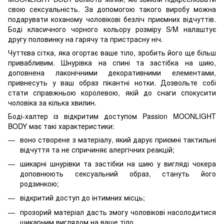
свою сексуальність. За допомогою такого виробу можна
подарувати коханому чоловікові безліч приємних відчуттів.
Боді класичного чорного кольору розміру S/M налаштує
другу половинку на гарячу та пристрасну ніч.
Чуттєва сітка, яка огортає ваше тіло, зробить його ще більш
привабливим. Шнурівка на спині та застібка на шию,
доповнена лаконічними декоративними елементами,
привнесуть у ваш образ пікантні нотки. Дозвольте собі
стати справжньою королевою, якій до снаги спокусити
чоловіка за кілька хвилин.
Боді-халтер із відкритим доступом Passion MOONLIGHT
BODY має такі характеристики:
воно створене з матеріалу, який дарує приємні тактильні
відчуття та не спричиняє алергічних реакцій;
шикарні шнурівки та застібки на шию у вигляді чокера
доповнюють сексуальний образ, стануть його
родзинкою;
відкритий доступ до інтимних місць;
прозорий матеріал дасть змогу чоловікові насолодитися
шикарним виглядом на ваше тіло.