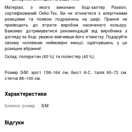
Матеріал, з якого виконано боді-халтер Passion,
сертифікований Oeko-Tex. Ви не зіткнетеся з алергічними
реакціями та появою подразнень на шкірі. Прання не
призводить до втрати виробом насиченого кольору.
Важливо дотримуватися рекомендацій від виробника з
догляду за боді, уважно вивчивши його етикетку. Подаруйте
своєму чоловікові неймовірні емоції, одягнувшись у це
розкішне вбрання!
Склад: поліуретан (60 %) та поліестер (40 %).
Розмір S/M: зріст 158–164 см, бюст А-С, талія 60–72 см,
стегна 88–100 см.
Характеристики
Білизна: розмір
S/M
Відгуки