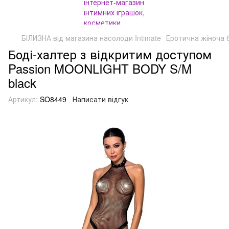
БІЛИЗНА від магазина насолоди Intimate
Еротична жіноча 
Боді-халтер з відкритим доступом
Passion MOONLIGHT BODY S/M
black
Артикул:
SO8449
Написати відгук