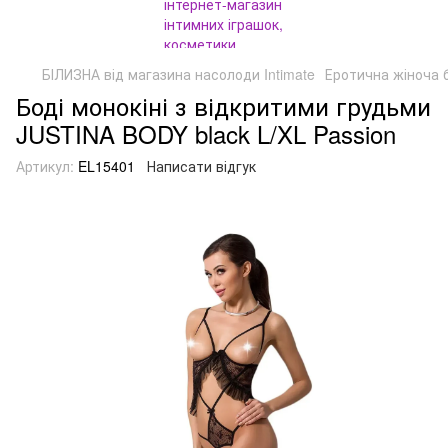
БІЛИЗНА від магазина насолоди Intimate
Еротична жіноча 
Боді монокіні з відкритими грудьми
JUSTINA BODY black L/XL Passion
Артикул:
EL15401
Написати відгук