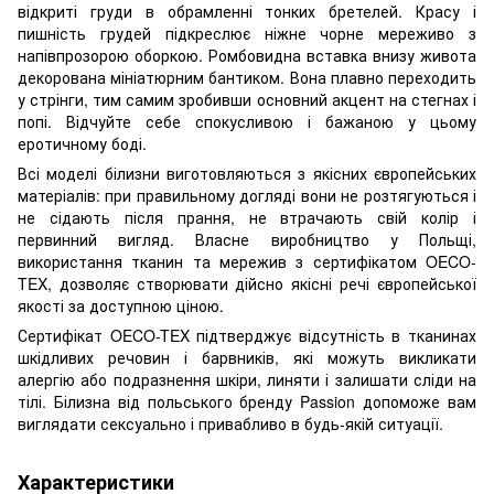
відкриті груди в обрамленні тонких бретелей. Красу і
пишність грудей підкреслює ніжне чорне мереживо з
напівпрозорою оборкою. Ромбовидна вставка внизу живота
декорована мініатюрним бантиком. Вона плавно переходить
у стрінги, тим самим зробивши основний акцент на стегнах і
попі. Відчуйте себе спокусливою і бажаною у цьому
еротичному боді.
Всі моделі білизни виготовляються з якісних європейських
матеріалів: при правильному догляді вони не розтягуються і
не сідають після прання, не втрачають свій колір і
первинний вигляд. Власне виробництво у Польщі,
використання тканин та мережив з сертифікатом OECO-
TEX, дозволяє створювати дійсно якісні речі європейської
якості за доступною ціною.
Сертифікат OECO-TEX підтверджує відсутність в тканинах
шкідливих речовин і барвників, які можуть викликати
алергію або подразнення шкіри, линяти і залишати сліди на
тілі. Білизна від польського бренду Passion допоможе вам
виглядати сексуально і привабливо в будь-якій ситуації.
Характеристики