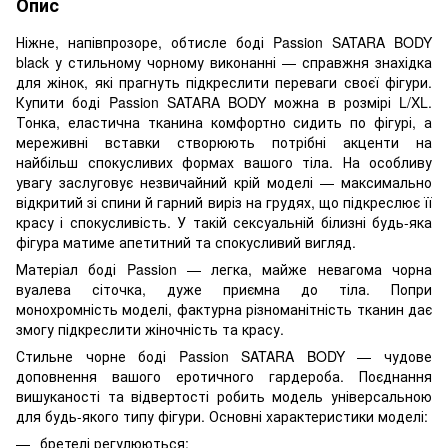
Опис
Ніжне, напівпрозоре, обтисле боді Passion SATARA BODY
black у стильному чорному виконанні — справжня знахідка
для жінок, які прагнуть підкреслити переваги своєї фігури.
Купити боді Passion SATARA BODY можна в розмірі L/XL.
Тонка, еластична тканина комфортно сидить по фігурі, а
мереживні вставки створюють потрібні акценти на
найбільш спокусливих формах вашого тіла. На особливу
увагу заслуговує незвичайний крій моделі — максимально
відкритий зі спини й гарний виріз на грудях, що підкреслює її
красу і спокусливість. У такій сексуальній білизні будь-яка
фігура матиме апетитний та спокусливий вигляд.
Матеріал боді Passion — легка, майже невагома чорна
вуалева сіточка, дуже приємна до тіла. Попри
монохромність моделі, фактурна різноманітність тканин дає
змогу підкреслити жіночність та красу.
Стильне чорне боді Passion SATARA BODY — чудове
доповнення вашого еротичного гардероба. Поєднання
вишуканості та відвертості робить модель універсальною
для будь-якого типу фігури. Основні характеристики моделі:
бретелі регулюються;