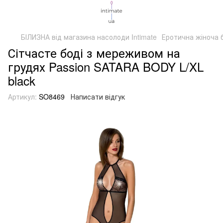
БІЛИЗНА від магазина насолоди Intimate
Еротична жіноча 
Сітчасте боді з мереживом на
грудях Passion SATARA BODY L/XL
black
Артикул:
SO8469
Написати відгук