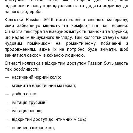
підкреслити вашу індивідуальність та додати родзинку до
вашого гардероба.
Колготки Passion S015 виготовлені з якісного матеріалу,
який забезпечує міцність та комфорт під час носіння.
Сітчаста текстура та візерунок імітують панчохи та трусики,
що надає їм вишуканого вигляду. Такі колготки стануть вам
чудовим помічником на романтичному побаченні з
продовженням, адже їх не потрібно буде знімати, щоб
зайнятися сексом із коханою людиною.
Сітчасті колготки з відкритим доступом Passion S015 мають
такі особливості:
насичений чорний колір;
м’який та еластичний матеріал;
дрібна сітка;
імітація трусиків;
імітація панчіх;
відкритий доступ до інтимних місць;
посилена шкарпетка;