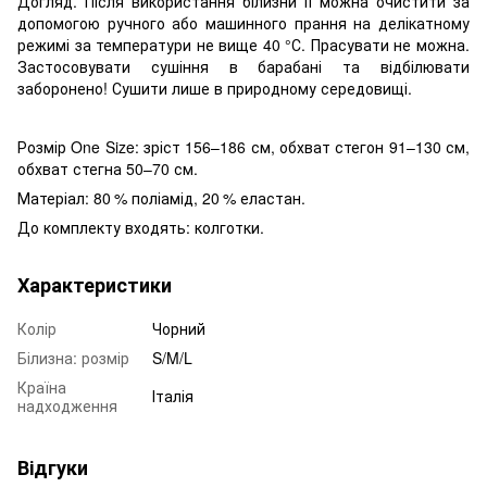
Догляд. Після використання білизни її можна очистити за
допомогою ручного або машинного прання на делікатному
режимі за температури не вище 40 °С. Прасувати не можна.
Застосовувати сушіння в барабані та відбілювати
заборонено! Сушити лише в природному середовищі.
Розмір One Size: зріст 156–186 см, обхват стегон 91–130 см,
обхват стегна 50–70 см.
Матеріал: 80 % поліамід, 20 % еластан.
До комплекту входять: колготки.
Характеристики
Колір
Чорний
Білизна: розмір
S/M/L
Країна
Італія
надходження
Відгуки