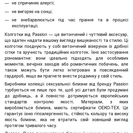
не спричиняє алергії;
не вигоряє на сонці;
не знебарвлюється під час прання та в процесі
експлуатації.
Колготки від Passion — це витончений і чуттєвий аксесуар,
що здатен надати вашому вигляду вишуканості та стилю. Ці
колготки поєднують у собі витончений візерунок із дрібної
сітки та зручність традиційних колготок. Їхнє застосування
різноманітне: вони ідеально підходять для особливих
моментів, вечірніх заходів або романтичних побачень, але
також можуть бути легко інтегровані в повсякденний
гардероб, якщо ви прагнете внести родзинку у свій стиль.
Виробники колекції сексуальної білизни від бренду Passion
турбуються не лише про те, щоб усі деталі були продумані
до дрібниць, а й повністю дотримуються європейських
стандартів контролю якості. Матеріали, з яких
виробляється білизна, мають сертифікати OEKO-TEX. Це
гарантує їхню гіпоалергенність, стійкість кольору та високу
якість білизни, яка не втратить свій зовнішній вигляд
протягом тривалого часу.