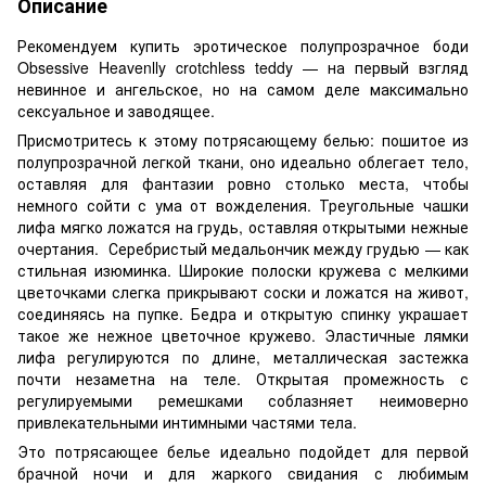
Описание
Рекомендуем купить эротическое полупрозрачное боди
Obsessive Heavenlly crotchless teddy — на первый взгляд
невинное и ангельское, но на самом деле максимально
сексуальное и заводящее.
Присмотритесь к этому потрясающему белью: пошитое из
полупрозрачной легкой ткани, оно идеально облегает тело,
оставляя для фантазии ровно столько места, чтобы
немного сойти с ума от вожделения. Треугольные чашки
лифа мягко ложатся на грудь, оставляя открытыми нежные
очертания. Серебристый медальончик между грудью — как
стильная изюминка. Широкие полоски кружева с мелкими
цветочками слегка прикрывают соски и ложатся на живот,
соединяясь на пупке. Бедра и открытую спинку украшает
такое же нежное цветочное кружево. Эластичные лямки
лифа регулируются по длине, металлическая застежка
почти незаметна на теле. Открытая промежность с
регулируемыми ремешками соблазняет неимоверно
привлекательными интимными частями тела.
Это потрясающее белье идеально подойдет для первой
брачной ночи и для жаркого свидания с любимым