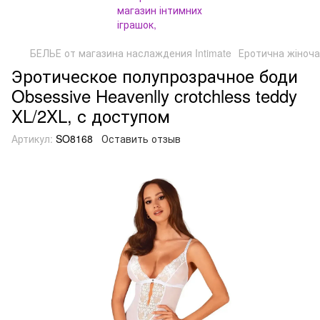
БЕЛЬЕ от магазина наслаждения Intimate
Еротична жіноча
Эротическое полупрозрачное боди
Obsessive Heavenlly crotchless teddy
XL/2XL, с доступом
Артикул:
SO8168
Оставить отзыв