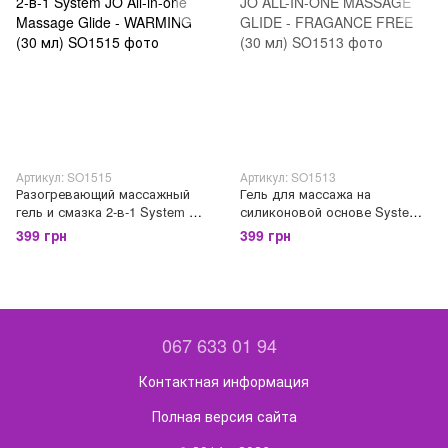
Артикул: SO1515
Артикул: SO1513
Разогревающий массажный
Гель для массажа на
гель и смазка 2-в-1 System JO
силиконовой основе System
All-in-one Massage Glide -
JO ALL-IN-ONE MASSAGE
399 грн
399 грн
WARMING (30 мл)
GLIDE - FRAGANCE FREE (30
мл)
067 633 01 94
Контактная информация
Полная версия сайта