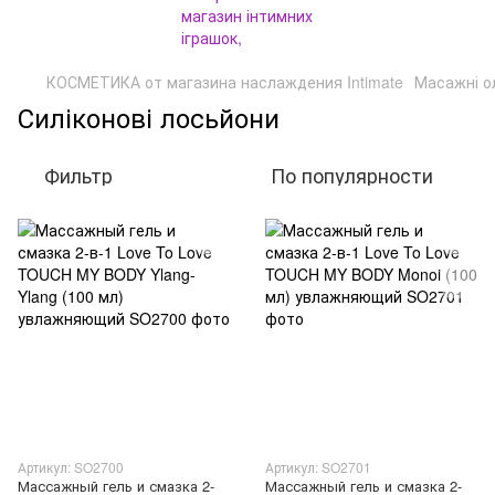
КОСМЕТИКА от магазина наслаждения Intimate
Масажні ол
Силіконові лосьйони
Фильтр
По популярности
Артикул: SO2700
Артикул: SO2701
Массажный гель и смазка 2-
Массажный гель и смазка 2-