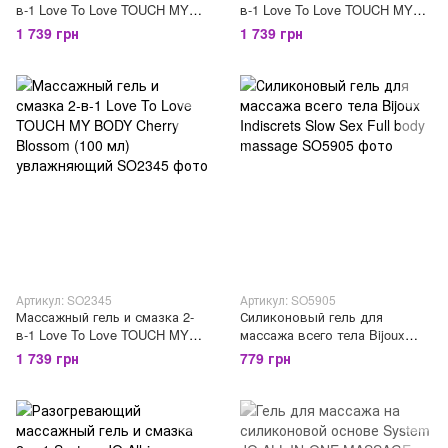
в-1 Love To Love TOUCH MY
в-1 Love To Love TOUCH MY
BODY Ylang-Ylang (100 мл)
BODY Monoi (100 мл)
1 739 грн
1 739 грн
увлажняющий
увлажняющий
Артикул: SO2345
Артикул: SO5905
Массажный гель и смазка 2-
Силиконовый гель для
в-1 Love To Love TOUCH MY
массажа всего тела Bijoux
BODY Cherry Blossom (100 мл)
Indiscrets Slow Sex Full body
1 739 грн
779 грн
увлажняющий
massage