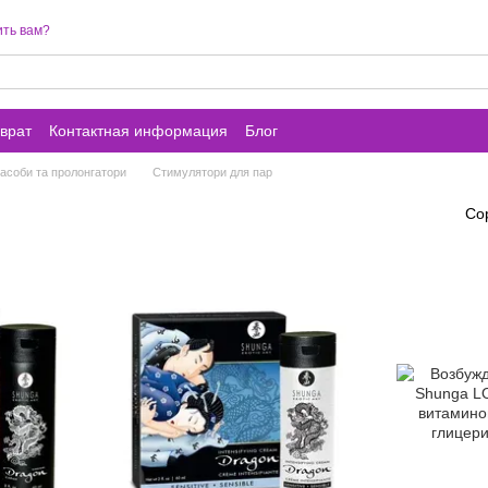
ть вам?
врат
Контактная информация
Блог
асоби та пролонгатори
Стимулятори для пар
Со