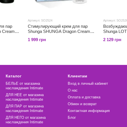
Артикул: SO2524
Артикул: SO252
ля пар
Стимулирующий крем для пар
Возбуждающ
n Cream
Shunga SHUNGA Dragon Cream
Shunga LOT
холод и
SENSITIVE (60 мл) более нежный
витамином 
1 999 грн
2 129 грн
эффект
глицерином
Каталог
Клиентам
БЕЛЬЕ от магазина
Вход в личный кабинет
наслаждения Intimate
О нас
ДЛЯ НЕЕ от магазина
Оплата и доставка
наслаждения Intimate
Обмен и возврат
ДЛЯ ПАР от магазина
наслаждения Intimate
Контактная информация
ДЛЯ НЕГО от магазина
Блог
наслаждения Intimate