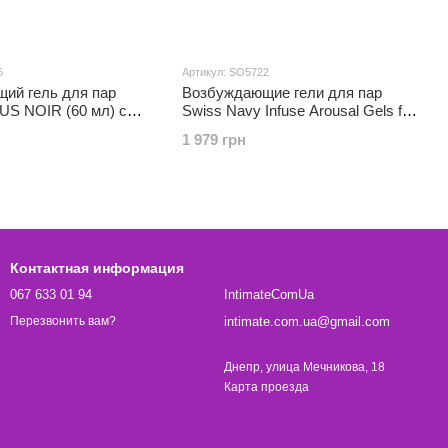
6
Артикул: SO5722
ий гель для пар
Возбуждающие гели для пар
US NOIR (60 мл) с
Swiss Navy Infuse Arousal Gels for
Е и растительным
Couples 2×59 мл
1 979 грн
Контактная информация
067 633 01 94
IntimateComUa
intimate.com.ua@gmail.com
Перезвонить вам?
Днепр, улица Мечникова, 18
Карта проезда