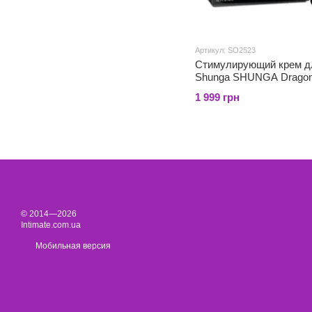
Артикул: SO2523
Стимулирующий крем д
Shunga SHUNGA Drago
(60 мл), эффект тепло-
1 999 грн
покалывание
© 2014—2026
Intimate.com.ua
Мобильная версия