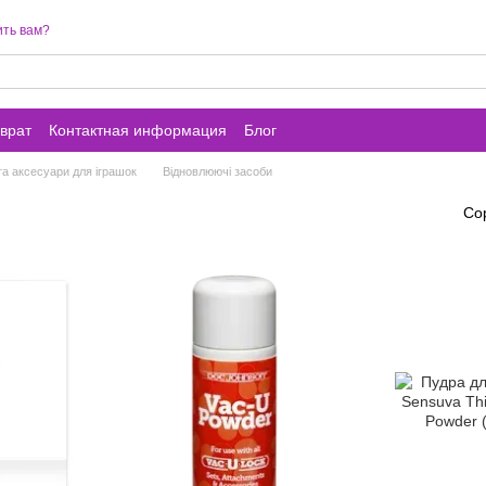
ть вам?
врат
Контактная информация
Блог
та аксесуари для іграшок
Відновлюючі засоби
Со