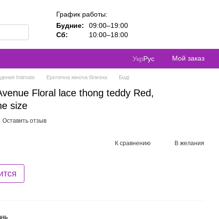
График работы:
Будние:
09:00–19:00
Сб:
10:00–18:00
Мой заказ
Укр
Рус
ения Intimate
Еротична жіноча білизна
Боді
enue Floral lace thong teddy Red,
e size
Оставить отзыв
К сравнению
В желания
ится
ань