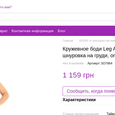
ть вам?
врат
Контактная информация
Блог
Главная
БЕЛЬЕ от магазина наслажд
Кружевное боди Leg Av
шнуровка на груди, on
Нет в наличии
Артикул: SO7964
1 159 грн
Сообщить, когда появ
Характеристики
Страна происхождения
Тайв