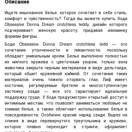
Описание
Ищете изысканное белье, которое сочетает в себе стиль,
комфорт и чувственность? Тогда вы можете купить боди
Obsessive Donna Dream crotchless teddy, дизайн которого
подчеркивает женскую красоту, придавая изюминку
формам фигуры.
Боди Obsessive Donna Dream crotchless tedd — это
сочетание утонченности и пикантности, поскольку
обладает уникальным кроем. Белье выполнено полностью
из мягкого кружева с цветочным узором, только зона
животика закрыта черным материалом в виде дельтоида,
который обшит кружевной каймой. От сочетания таких
материалов очень тяжело оторвать глаз. Лиф имеет
косточки, регулируемые бретели и многоступенчатую
застежку сзади — все это гарантирует идеальную
поддержку груди. У боди предусмотрен открытый доступ к
интимным местам, что позволит заниматься любовью не
снимая белья, а также облегчает использование белья в
повседневности. Особенно красив наряд сзади. Вырез на
спинке в виде перевернутого треугольника и кружево,
которое плавно переходит в стринги, оформляет