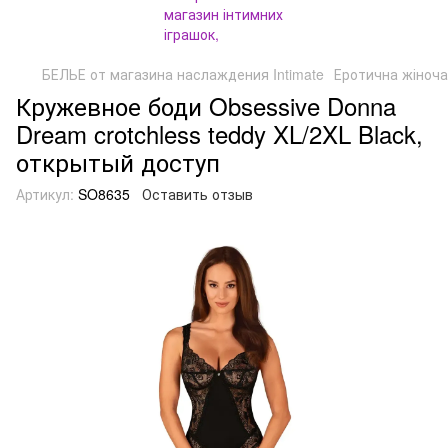
БЕЛЬЕ от магазина наслаждения Intimate
Еротична жіноча
Кружевное боди Obsessive Donna
Dream crotchless teddy XL/2XL Black,
открытый доступ
Артикул:
SO8635
Оставить отзыв