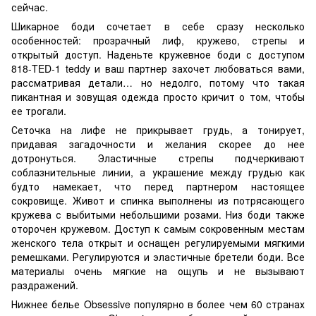
сейчас.
Шикарное боди сочетает в себе сразу несколько
особенностей: прозрачный лиф, кружево, стрепы и
открытый доступ. Наденьте кружевное боди с доступом
818-TED-1 teddy и ваш партнер захочет любоваться вами,
рассматривая детали… но недолго, потому что такая
пикантная и зовущая одежда просто кричит о том, чтобы
ее трогали.
Сеточка на лифе не прикрывает грудь, а тонирует,
придавая загадочности и желания скорее до нее
дотронуться. Эластичные стрепы подчеркивают
соблазнительные линии, а украшение между грудью как
будто намекает, что перед партнером настоящее
сокровище. Живот и спинка выполнены из потрясающего
кружева с выбитыми небольшими розами. Низ боди также
оторочен кружевом. Доступ к самым сокровенным местам
женского тела открыт и оснащен регулируемыми мягкими
ремешками. Регулируются и эластичные бретели боди. Все
материалы очень мягкие на ощупь и не вызывают
раздражений.
Нижнее белье Obsessive популярно в более чем 60 странах