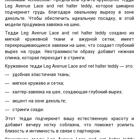
Leg Avenue Lace and net halter teddy, которое шикарно
подчеркнет грудь благодаря овальному вырезу в зоне
декольте. Чтобы обеспечить идеальную посадку, в этой
модели продумана завязка на шею.
Тедди Leg Avenue Lace and net halter teddy создано из
мягкой кружевной ткани и ажурной сетки, имеет
перекрещивающиеся завязки на шею, что создает глубокий
вырез на груди. Неотразимости образу добавит нежная
спинка, которая переходит в стринги.
Кружевное тедди Leg Avenue Lace and net halter teddy — это:
удобная эластичная ткань;
мягкое кружево и сетка;
халтер-завязка на шее, создающая глубокий вырез;
акцент на зоне декольте;
стринги сзади.
Этот тедди подчеркнет вашу естественную красоту и
добавит вечеру нотку соблазна, что поможет усилить
близость и интимность в связи с партнером.
Кружевное тедди Leg Avenue Lace and net halter teddy