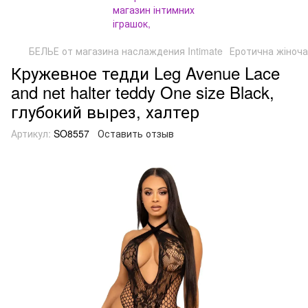
БЕЛЬЕ от магазина наслаждения Intimate
Еротична жіноча
Кружевное тедди Leg Avenue Lace
and net halter teddy One size Black,
глубокий вырез, халтер
Артикул:
SO8557
Оставить отзыв