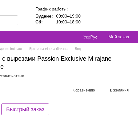
График работы:
Будние:
09:00–19:00
Сб:
10:00–18:00
Мой заказ
Укр
Рус
ения Intimate
Еротична жіноча білизна
Боді
с вырезами Passion Exclusive Mirajane
ое
ставить отзыв
К сравнению
В желания
Быстрый заказ