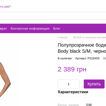
ть вам?
врат
Контактная информация
Блог
Главная
БЕЛЬЕ от магазина наслажд
Полупрозрачное боди 
Body black S/M, черн
В наличии
Артикул: PS26405
О
2 389 грн
Купить
Характеристики
Белье: размер
S/M