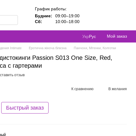
График работы:
Будние:
09:00–19:00
Сб:
10:00–18:00
Мой заказ
Укр
Рус
ения Intimate
Еротична жіноча білизна
Панчохи, Мітенки, Колготки
дистокинги Passion S013 One Size, Red,
са с гартерами
ставить отзыв
К сравнению
В желания
Быстрый заказ
ный