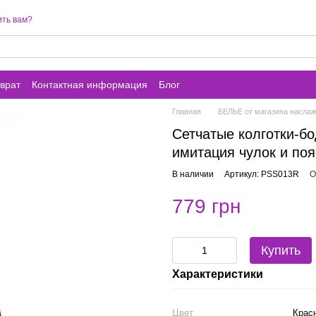
ть вам?
врат
Контактная информация
Блог
Главная
БЕЛЬЕ от магазина наслажд
Сетчатые колготки-бо
имитация чулок и поя
В наличии
Артикул: PSS013R
О
779 грн
Купить
Характеристики
Цвет
Крас